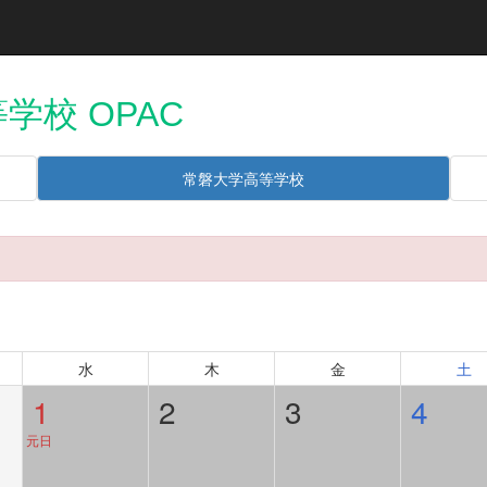
学校 OPAC
常磐大学高等学校
水
木
金
土
1
2
3
4
元日