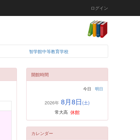
ログイン
智学館中等教育学校
開館時間
今日
明日
8月8日
2026年
(土)
休館
常大高
カレンダー