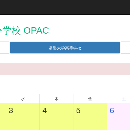
学校 OPAC
常磐大学高等学校
水
木
金
土
3
4
5
6