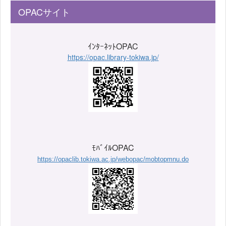
OPACサイト
ｲﾝﾀｰﾈｯﾄOPAC
https://opac.library-tokiwa.jp/
ﾓﾊﾞｲﾙOPAC
https://opaclib.tokiwa.ac.jp/webopac/mobtopmnu.do