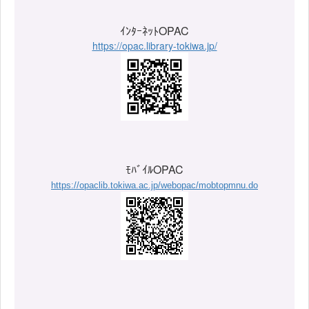
ｲﾝﾀｰﾈｯﾄOPAC
https://opac.library-tokiwa.jp/
ﾓﾊﾞｲﾙOPAC
https://opaclib.tokiwa.ac.jp/webopac/mobtopmnu.do