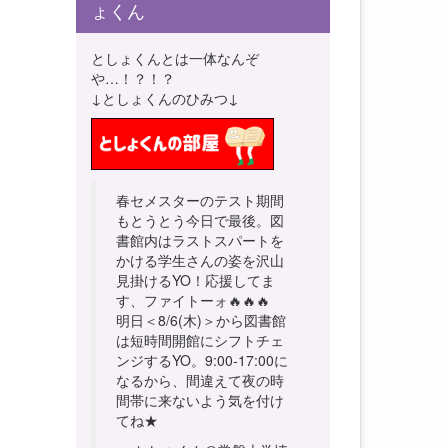
ょくん
としょくんとは一体なんぞ
や…！？！？
↓としょくんのひみつ↓
春セメスターのテスト期間
もとうとう今日で最後。図
書館内はラストスパートを
かける学生さんの姿を沢山
見掛けるYO！応援してま
す、ファイトーォ🔥🔥🔥
明日＜8/6(木)＞から図書館
は短時間開館にシフトチェ
ンジするYO。9:00-17:00に
なるから、間違えて夜の時
間帯に来ないよう気を付け
てね★