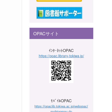
OPACサイト
ｲﾝﾀｰﾈｯﾄOPAC
https://opac.library-tokiwa.jp/
ﾓﾊﾞｲﾙOPAC
https://opaclib.tokiwa.ac.jp/webopac/
mobtopmnu.do