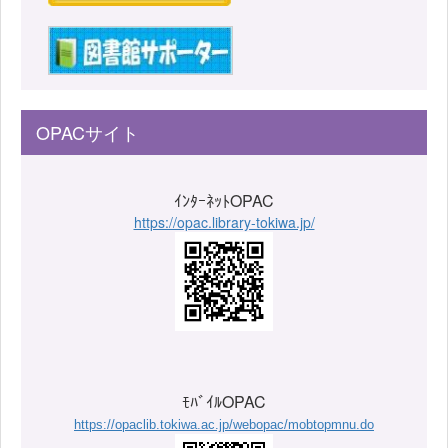
OPACサイト
ｲﾝﾀｰﾈｯﾄOPAC
https://opac.library-tokiwa.jp/
ﾓﾊﾞｲﾙOPAC
https://opaclib.tokiwa.ac.jp/webopac/mobtopmnu.do