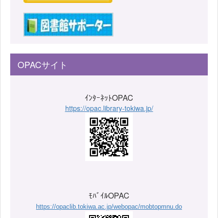
OPACサイト
ｲﾝﾀｰﾈｯﾄOPAC
https://opac.library-tokiwa.jp/
ﾓﾊﾞｲﾙOPAC
https://opaclib.tokiwa.ac.jp/webopac/mobtopmnu.do