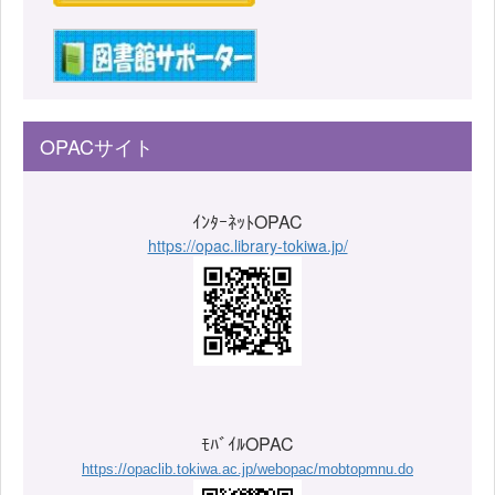
OPACサイト
ｲﾝﾀｰﾈｯﾄOPAC
https://opac.library-tokiwa.jp/
ﾓﾊﾞｲﾙOPAC
https://opaclib.tokiwa.ac.jp/webopac/mobtopmnu.do