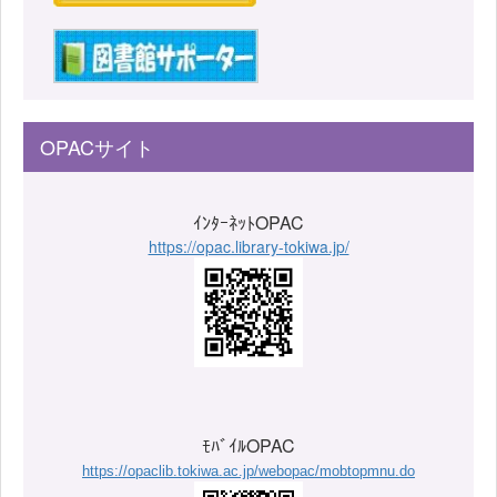
OPACサイト
ｲﾝﾀｰﾈｯﾄOPAC
https://opac.library-tokiwa.jp/
ﾓﾊﾞｲﾙOPAC
https://opaclib.tokiwa.ac.jp/webopac/mobtopmnu.do