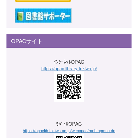
OPACサイト
ｲﾝﾀｰﾈｯﾄOPAC
https://opac.library-tokiwa.jp/
ﾓﾊﾞｲﾙOPAC
https://opaclib.tokiwa.ac.jp/webopac/mobtopmnu.do