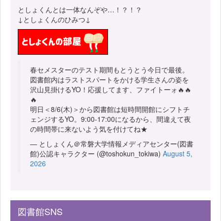
としょくんとは一体なんぞや…！？！？
↓としょくんのひみつ↓
春セメスターのテスト期間もとうとう今日で最後。
図書館内はラストスパートをかける学生さんの姿を
沢山見掛けるYO！応援してます、ファイトーォ🔥🔥
🔥
明日＜8/6(木)＞から図書館は短時間開館にシフトチ
ェンジするYO。9:00-17:00になるから、間違えて夜
の時間帯に来ないよう気を付けてね★
— としょくん＠常磐大学情報メディアセンター(図書
館)公認キャラクター (@toshokun_tokiwa)
August 5,
2026
図書館SNS