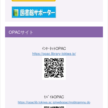
OPACサイト
ｲﾝﾀｰﾈｯﾄOPAC
https://opac.library-tokiwa.jp/
ﾓﾊﾞｲﾙOPAC
https://opaclib.tokiwa.ac.jp/webopac/mobtopmnu.do