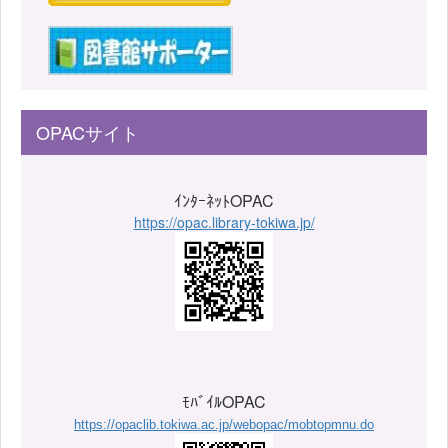
OPACサイト
ｲﾝﾀｰﾈｯﾄOPAC
https://opac.library-tokiwa.jp/
ﾓﾊﾞｲﾙOPAC
https://opaclib.tokiwa.ac.jp/webopac/mobtopmnu.do