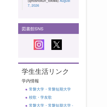
(@toshokun_tokiwa)
August
7, 2026
図書館SNS
学生生活リンク
学内情報
常磐大学・常磐短期大学
校歌・学友歌
常磐大学・常磐短期大学 -