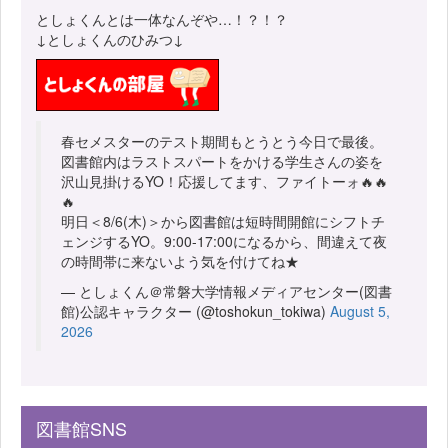
としょくんとは一体なんぞや…！？！？
↓としょくんのひみつ↓
春セメスターのテスト期間もとうとう今日で最後。
図書館内はラストスパートをかける学生さんの姿を
沢山見掛けるYO！応援してます、ファイトーォ🔥🔥
🔥
明日＜8/6(木)＞から図書館は短時間開館にシフトチ
ェンジするYO。9:00-17:00になるから、間違えて夜
の時間帯に来ないよう気を付けてね★
— としょくん＠常磐大学情報メディアセンター(図書
館)公認キャラクター (@toshokun_tokiwa)
August 5,
2026
図書館SNS