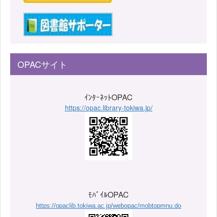
OPACサイト
ｲﾝﾀｰﾈｯﾄOPAC
https://opac.library-tokiwa.jp/
ﾓﾊﾞｲﾙOPAC
https://opaclib.tokiwa.ac.jp/webopac/mobtopmnu.do