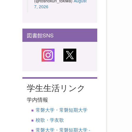
(@toshokun_tokiwa)
August
7, 2026
図書館SNS
学生生活リンク
学内情報
常磐大学・常磐短期大学
校歌・学友歌
常磐大学・常磐短期大学 -