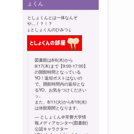
ょくん
としょくんとは一体なんぞ
や…！？！？
↓としょくんのひみつ↓
図書館は8/6(木)から
9/17(木)まで【9:00-17:00】
の開館時間となっている
YO！返却ポストはないの
で、開館時間内の返却とな
るYO。お気をつけください
ッ。
また、8/11(火)から8/19(水)
は休館期間となります。
— としょくん＠常磐大学情
報メディアセンター(図書館)
公認キャラクター