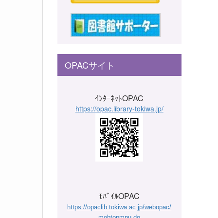
OPACサイト
ｲﾝﾀｰﾈｯﾄOPAC
https://opac.library-tokiwa.jp/
ﾓﾊﾞｲﾙOPAC
https://opaclib.tokiwa.ac.jp/webopac/
mobtopmnu.do