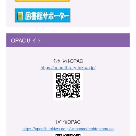
OPACサイト
ｲﾝﾀｰﾈｯﾄOPAC
https://opac.library-tokiwa.jp/
ﾓﾊﾞｲﾙOPAC
https://opaclib.tokiwa.ac.jp/webopac/mobtopmnu.do