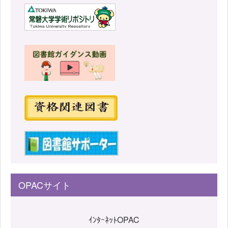
OPACサイト
ｲﾝﾀｰﾈｯﾄOPAC