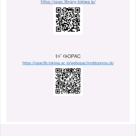
https://opac.library-tokiwa.jp/
ﾓﾊﾞｲﾙOPAC
https://opaclib.tokiwa.ac.jp/webopac/mobtopmnu.do