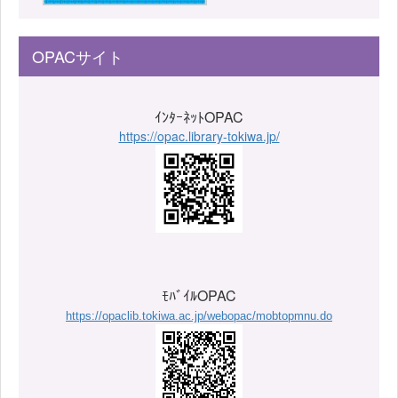
OPACサイト
ｲﾝﾀｰﾈｯﾄOPAC
https://opac.library-tokiwa.jp/
ﾓﾊﾞｲﾙOPAC
https://opaclib.tokiwa.ac.jp/webopac/mobtopmnu.do