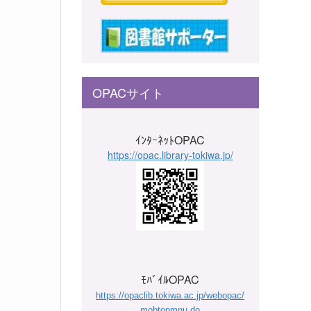
OPACサイト
ｲﾝﾀｰﾈｯﾄOPAC
https://opac.library-tokiwa.jp/
ﾓﾊﾞｲﾙOPAC
https://opaclib.tokiwa.ac.jp/webopac/
mobtopmnu.do