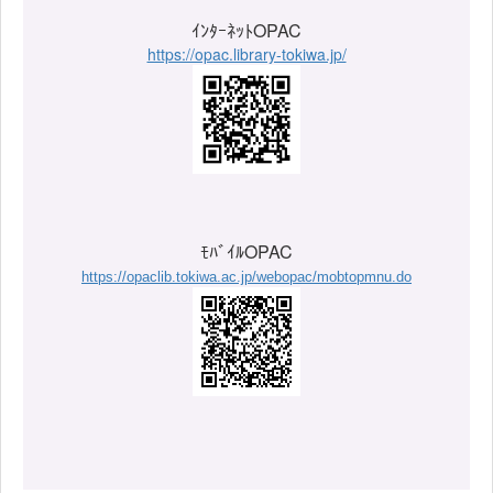
ｲﾝﾀｰﾈｯﾄOPAC
https://opac.library-tokiwa.jp/
ﾓﾊﾞｲﾙOPAC
https://opaclib.tokiwa.ac.jp/webopac/mobtopmnu.do