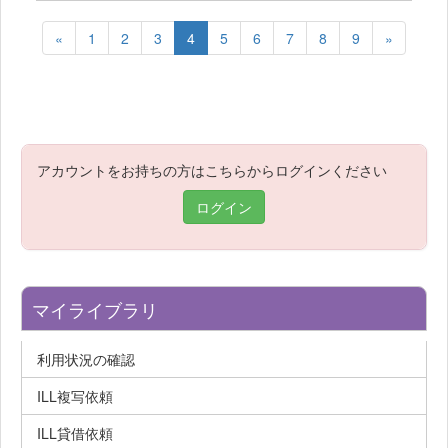
«
1
2
3
4
5
6
7
8
9
»
アカウントをお持ちの方はこちらからログインください
ログイン
マイライブラリ
利用状況の確認
ILL複写依頼
ILL貸借依頼