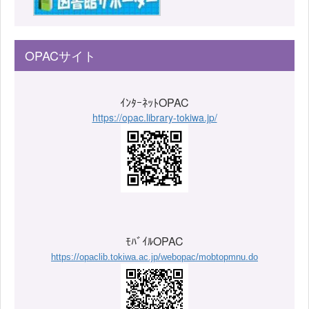
OPACサイト
ｲﾝﾀｰﾈｯﾄOPAC
https://opac.library-tokiwa.jp/
ﾓﾊﾞｲﾙOPAC
https://opaclib.tokiwa.ac.jp/webopac/mobtopmnu.do