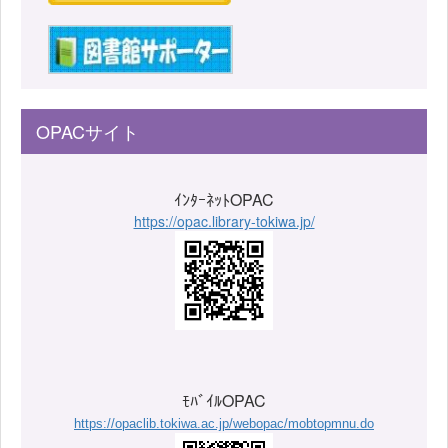
OPACサイト
ｲﾝﾀｰﾈｯﾄOPAC
https://opac.library-tokiwa.jp/
ﾓﾊﾞｲﾙOPAC
https://opaclib.tokiwa.ac.jp/webopac/mobtopmnu.do