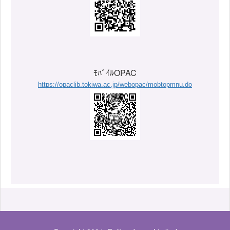
ﾓﾊﾞｲﾙOPAC
https://opaclib.tokiwa.ac.jp/webopac/mobtopmnu.do