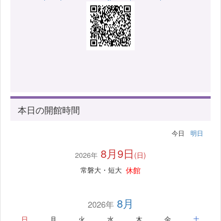
本日の開館時間
今日
明日
8月9日
2026年
(日)
休館
常磐大・短大
8月
2026年
日
月
火
水
木
金
土