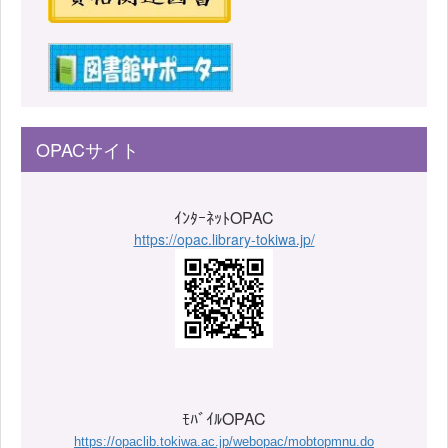
OPACサイト
ｲﾝﾀｰﾈｯﾄOPAC
https://opac.library-tokiwa.jp/
ﾓﾊﾞｲﾙOPAC
https://opaclib.tokiwa.ac.jp/webopac/mobtopmnu.do