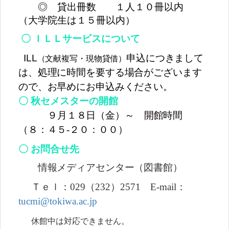
◎ 貸出冊数 １人１０冊以内
（大学院生は１５冊以内）
〇 ＩＬＬサービスについて
ILL
申込につきまして
（文献複写・現物貸借）
は、処理に時間を要する場合がございます
ので、お早めにお申込みください。
〇 秋セメスターの開館
９月１８日（金）～ 開館時間
（８：４５-２０：００）
〇 お問合せ先
情報メディアセンター（図書館）
Ｔｅｌ：
029
（
232
）
2571
E-mail
：
tucmi@tokiwa.ac.jp
休館中は対応できません。