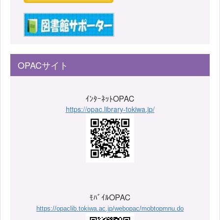
OPACサイト
ｲﾝﾀｰﾈｯﾄOPAC
https://opac.library-tokiwa.jp/
ﾓﾊﾞｲﾙOPAC
https://opaclib.tokiwa.ac.jp/webopac/mobtopmnu.do