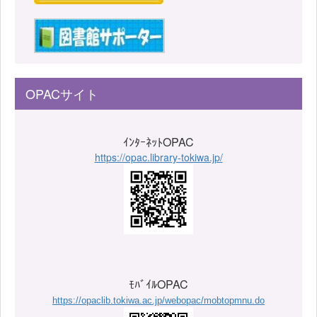
OPACサイト
ｲﾝﾀｰﾈｯﾄOPAC
https://opac.library-tokiwa.jp/
ﾓﾊﾞｲﾙOPAC
https://opaclib.tokiwa.ac.jp/webopac/mobtopmnu.do