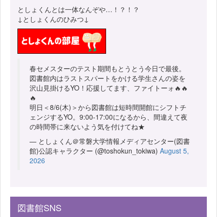
としょくんとは一体なんぞや…！？！？
↓としょくんのひみつ↓
春セメスターのテスト期間もとうとう今日で最後。
図書館内はラストスパートをかける学生さんの姿を
沢山見掛けるYO！応援してます、ファイトーォ🔥🔥
🔥
明日＜8/6(木)＞から図書館は短時間開館にシフトチ
ェンジするYO。9:00-17:00になるから、間違えて夜
の時間帯に来ないよう気を付けてね★
— としょくん＠常磐大学情報メディアセンター(図書
館)公認キャラクター (@toshokun_tokiwa)
August 5,
2026
図書館SNS