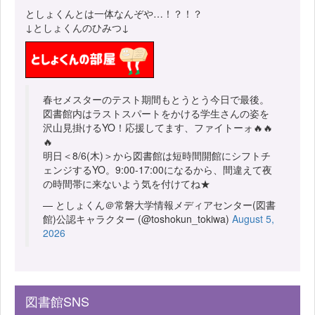
としょくんとは一体なんぞや…！？！？
↓としょくんのひみつ↓
春セメスターのテスト期間もとうとう今日で最後。
図書館内はラストスパートをかける学生さんの姿を
沢山見掛けるYO！応援してます、ファイトーォ🔥🔥
🔥
明日＜8/6(木)＞から図書館は短時間開館にシフトチ
ェンジするYO。9:00-17:00になるから、間違えて夜
の時間帯に来ないよう気を付けてね★
— としょくん＠常磐大学情報メディアセンター(図書
館)公認キャラクター (@toshokun_tokiwa)
August 5,
2026
図書館SNS