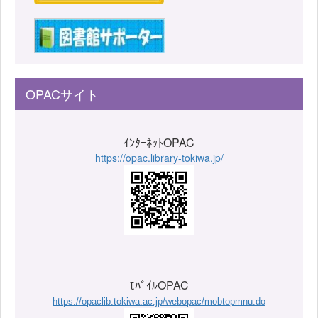
OPACサイト
ｲﾝﾀｰﾈｯﾄOPAC
https://opac.library-tokiwa.jp/
ﾓﾊﾞｲﾙOPAC
https://opaclib.tokiwa.ac.jp/webopac/mobtopmnu.do