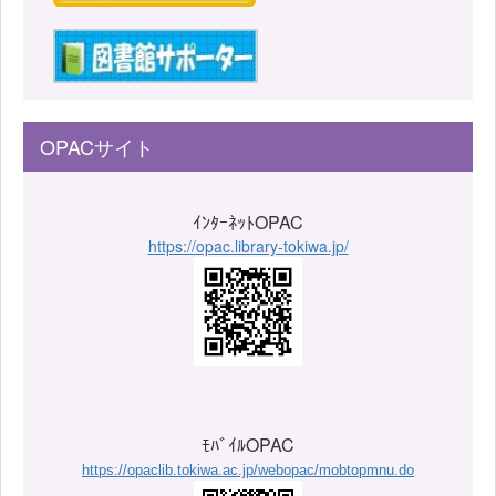
OPACサイト
ｲﾝﾀｰﾈｯﾄOPAC
https://opac.library-tokiwa.jp/
ﾓﾊﾞｲﾙOPAC
https://opaclib.tokiwa.ac.jp/webopac/mobtopmnu.do