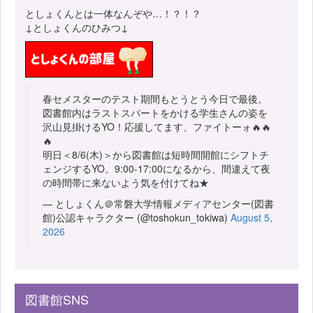
としょくんとは一体なんぞや…！？！？
↓としょくんのひみつ↓
春セメスターのテスト期間もとうとう今日で最後。
図書館内はラストスパートをかける学生さんの姿を
沢山見掛けるYO！応援してます、ファイトーォ🔥🔥
🔥
明日＜8/6(木)＞から図書館は短時間開館にシフトチ
ェンジするYO。9:00-17:00になるから、間違えて夜
の時間帯に来ないよう気を付けてね★
— としょくん＠常磐大学情報メディアセンター(図書
館)公認キャラクター (@toshokun_tokiwa)
August 5,
2026
図書館SNS