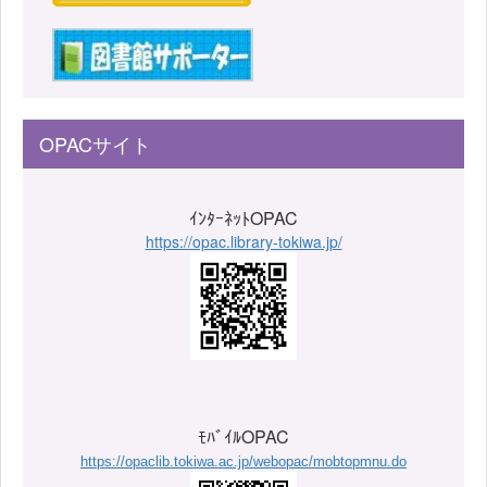
OPACサイト
ｲﾝﾀｰﾈｯﾄOPAC
https://opac.library-tokiwa.jp/
ﾓﾊﾞｲﾙOPAC
https://opaclib.tokiwa.ac.jp/webopac/mobtopmnu.do