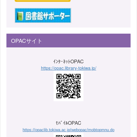
OPACサイト
ｲﾝﾀｰﾈｯﾄOPAC
https://opac.library-tokiwa.jp/
ﾓﾊﾞｲﾙOPAC
https://opaclib.tokiwa.ac.jp/webopac/mobtopmnu.do