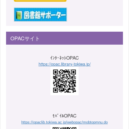
OPACサイト
ｲﾝﾀｰﾈｯﾄOPAC
https://opac.library-tokiwa.jp/
ﾓﾊﾞｲﾙOPAC
https://opaclib.tokiwa.ac.jp/webopac/mobtopmnu.do