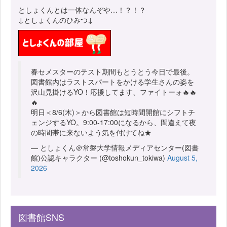
としょくんとは一体なんぞや…！？！？
↓としょくんのひみつ↓
春セメスターのテスト期間もとうとう今日で最後。
図書館内はラストスパートをかける学生さんの姿を
沢山見掛けるYO！応援してます、ファイトーォ🔥🔥
🔥
明日＜8/6(木)＞から図書館は短時間開館にシフトチ
ェンジするYO。9:00-17:00になるから、間違えて夜
の時間帯に来ないよう気を付けてね★
— としょくん＠常磐大学情報メディアセンター(図書
館)公認キャラクター (@toshokun_tokiwa)
August 5,
2026
図書館SNS