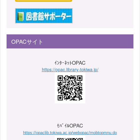
OPACサイト
ｲﾝﾀｰﾈｯﾄOPAC
https://opac.library-tokiwa.jp/
ﾓﾊﾞｲﾙOPAC
https://opaclib.tokiwa.ac.jp/webopac/mobtopmnu.do