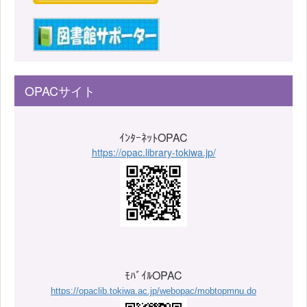
OPACサイト
ｲﾝﾀｰﾈｯﾄOPAC
https://opac.library-tokiwa.jp/
ﾓﾊﾞｲﾙOPAC
https://opaclib.tokiwa.ac.jp/webopac/mobtopmnu.do