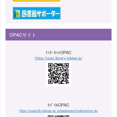
OPACサイト
ｲﾝﾀｰﾈｯﾄOPAC
https://opac.library-tokiwa.jp/
ﾓﾊﾞｲﾙOPAC
https://opaclib.tokiwa.ac.jp/webopac/mobtopmnu.do