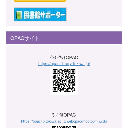
OPACサイト
ｲﾝﾀｰﾈｯﾄOPAC
https://opac.library-tokiwa.jp/
ﾓﾊﾞｲﾙOPAC
https://opaclib.tokiwa.ac.jp/webopac/mobtopmnu.do