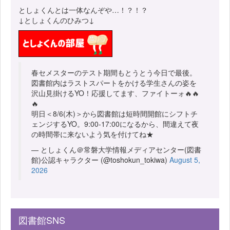
としょくんとは一体なんぞや…！？！？
↓としょくんのひみつ↓
春セメスターのテスト期間もとうとう今日で最後。
図書館内はラストスパートをかける学生さんの姿を
沢山見掛けるYO！応援してます、ファイトーォ🔥🔥
🔥
明日＜8/6(木)＞から図書館は短時間開館にシフトチ
ェンジするYO。9:00-17:00になるから、間違えて夜
の時間帯に来ないよう気を付けてね★
— としょくん＠常磐大学情報メディアセンター(図書
館)公認キャラクター (@toshokun_tokiwa)
August 5,
2026
図書館SNS