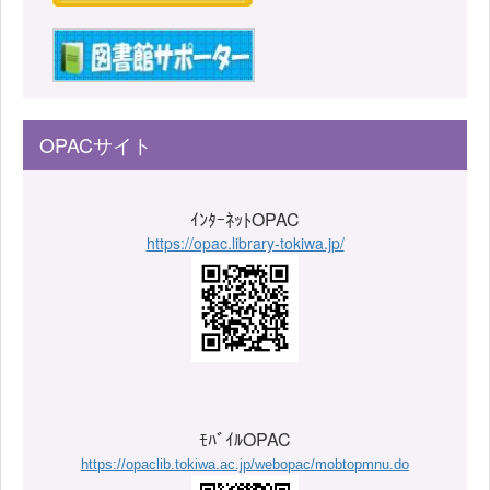
OPACサイト
ｲﾝﾀｰﾈｯﾄOPAC
https://opac.library-tokiwa.jp/
ﾓﾊﾞｲﾙOPAC
https://opaclib.tokiwa.ac.jp/webopac/mobtopmnu.do