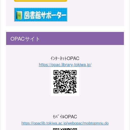
OPACサイト
ｲﾝﾀｰﾈｯﾄOPAC
https://opac.library-tokiwa.jp/
ﾓﾊﾞｲﾙOPAC
https://opaclib.tokiwa.ac.jp/webopac/mobtopmnu.do