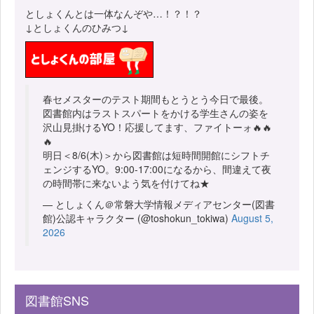
としょくんとは一体なんぞや…！？！？
↓としょくんのひみつ↓
春セメスターのテスト期間もとうとう今日で最後。
図書館内はラストスパートをかける学生さんの姿を
沢山見掛けるYO！応援してます、ファイトーォ🔥🔥
🔥
明日＜8/6(木)＞から図書館は短時間開館にシフトチ
ェンジするYO。9:00-17:00になるから、間違えて夜
の時間帯に来ないよう気を付けてね★
— としょくん＠常磐大学情報メディアセンター(図書
館)公認キャラクター (@toshokun_tokiwa)
August 5,
2026
図書館SNS