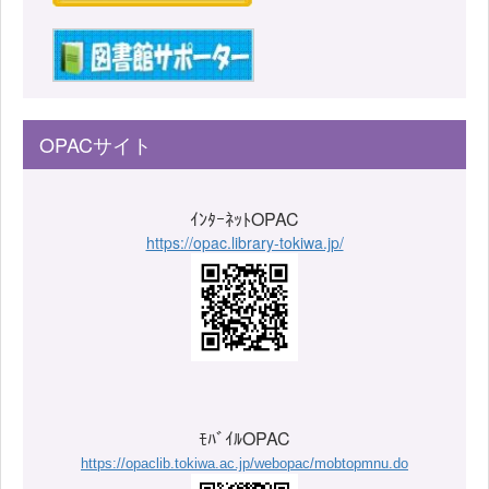
OPACサイト
ｲﾝﾀｰﾈｯﾄOPAC
https://opac.library-tokiwa.jp/
ﾓﾊﾞｲﾙOPAC
https://opaclib.tokiwa.ac.jp/webopac/mobtopmnu.do