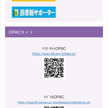
OPACサイト
ｲﾝﾀｰﾈｯﾄOPAC
https://opac.library-tokiwa.jp/
ﾓﾊﾞｲﾙOPAC
https://opaclib.tokiwa.ac.jp/webopac/mobtopmnu.do