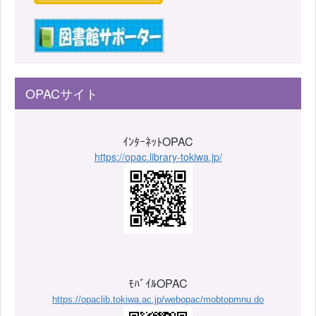
OPACサイト
ｲﾝﾀｰﾈｯﾄOPAC
https://opac.library-tokiwa.jp/
ﾓﾊﾞｲﾙOPAC
https://opaclib.tokiwa.ac.jp/webopac/mobtopmnu.do