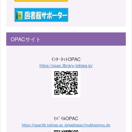
OPACサイト
ｲﾝﾀｰﾈｯﾄOPAC
https://opac.library-tokiwa.jp/
ﾓﾊﾞｲﾙOPAC
https://opaclib.tokiwa.ac.jp/webopac/mobtopmnu.do