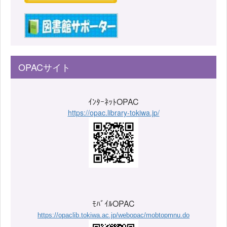
OPACサイト
ｲﾝﾀｰﾈｯﾄOPAC
https://opac.library-tokiwa.jp/
ﾓﾊﾞｲﾙOPAC
https://opaclib.tokiwa.ac.jp/webopac/mobtopmnu.do