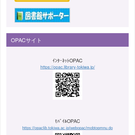
OPACサイト
ｲﾝﾀｰﾈｯﾄOPAC
https://opac.library-tokiwa.jp/
ﾓﾊﾞｲﾙOPAC
https://opaclib.tokiwa.ac.jp/webopac/mobtopmnu.do