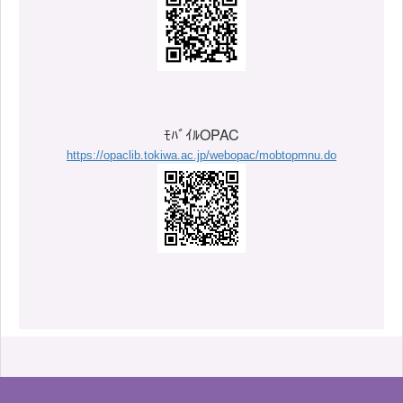
ﾓﾊﾞｲﾙOPAC
https://opaclib.tokiwa.ac.jp/webopac/mobtopmnu.do