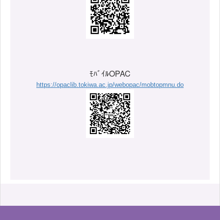
ﾓﾊﾞｲﾙOPAC
https://opaclib.tokiwa.ac.jp/webopac/mobtopmnu.do