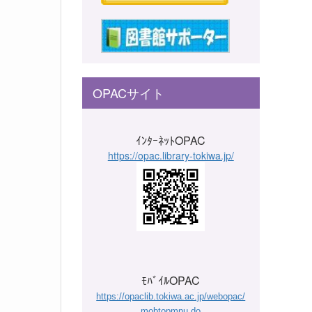
OPACサイト
ｲﾝﾀｰﾈｯﾄOPAC
https://opac.library-tokiwa.jp/
ﾓﾊﾞｲﾙOPAC
https://opaclib.tokiwa.ac.jp/webopac/
mobtopmnu.do