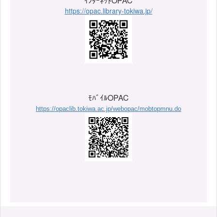
ｲﾝﾀｰﾈｯﾄOPAC
https://opac.library-tokiwa.jp/
ﾓﾊﾞｲﾙOPAC
https://opaclib.tokiwa.ac.jp/webopac/mobtopmnu.do