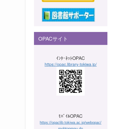
OPACサイト
ｲﾝﾀｰﾈｯﾄOPAC
https://opac.library-tokiwa.jp/
ﾓﾊﾞｲﾙOPAC
https://opaclib.tokiwa.ac.jp/webopac/
mobtopmnu.do