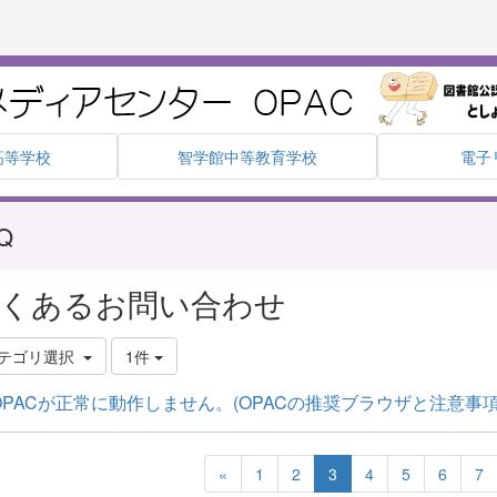
高等学校
智学館中等教育学校
電子
Q
くあるお問い合わせ
テゴリ選択
1件
PACが正常に動作しません。(OPACの推奨ブラウザと注意事項
«
1
2
3
4
5
6
7