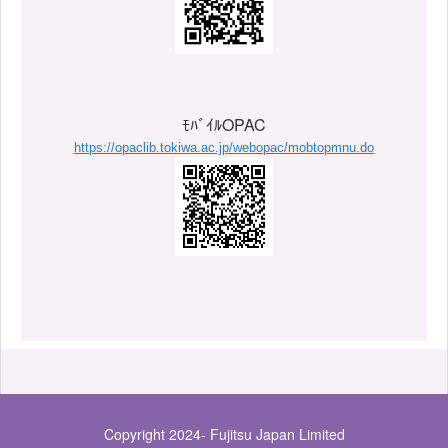
ﾓﾊﾞｲﾙOPAC
https://opaclib.tokiwa.ac.jp/webopac/mobtopmnu.do
Copyright 2024- Fujitsu Japan Limited