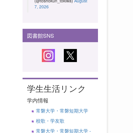
(@toshokun_tokiwa)
August
7, 2026
図書館SNS
学生生活リンク
学内情報
常磐大学・常磐短期大学
校歌・学友歌
常磐大学・常磐短期大学 -