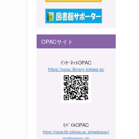
OPACサイト
ｲﾝﾀｰﾈｯﾄOPAC
https://opac.library-tokiwa.jp/
ﾓﾊﾞｲﾙOPAC
https://opaclib.tokiwa.ac.jp/webopac/
mobtopmnu.do