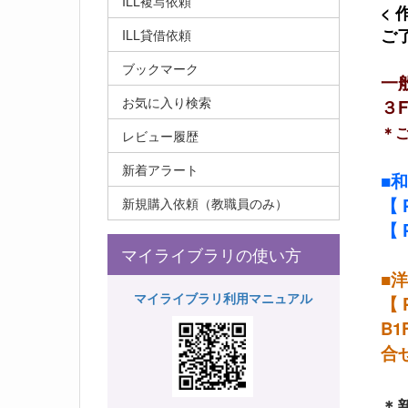
ILL複写依頼
<
ご
ILL貸借依頼
ブックマーク
一
お気に入り検索
３
＊
レビュー履歴
新着アラート
■
【
新規購入依頼（教職員のみ）
【
マイライブラリの使い方
■
マイライブラリ利用マニュアル
【
B
合
＊