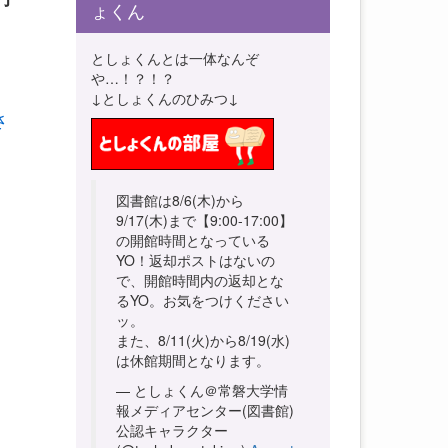
ょくん
としょくんとは一体なんぞ
や…！？！？
↓としょくんのひみつ↓
さ
図書館は8/6(木)から
9/17(木)まで【9:00-17:00】
の開館時間となっている
YO！返却ポストはないの
で、開館時間内の返却とな
るYO。お気をつけください
ッ。
また、8/11(火)から8/19(水)
は休館期間となります。
— としょくん＠常磐大学情
報メディアセンター(図書館)
公認キャラクター