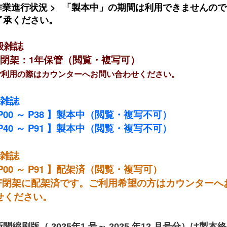
作業進行状況
>
「製本中」の期間は利用できませんので
了承ください。
般雑誌
F閉架：1年保管（閲覧・複写可）
ご利用の際はカウンターへお問い合わせください。
和雑誌
P00
～
P38
】製本中（閲覧・複写不可）
P40
～
P91 】製本中（閲覧・複写不可）
洋雑誌
P00
～
P91
】配架済（閲覧・複写可）
1F閉架に配架済です。ご利用希望の方はカウンターへ
せください。
新聞縮刷版（
2025
年1 号～
2025
年12 月号分）は製本