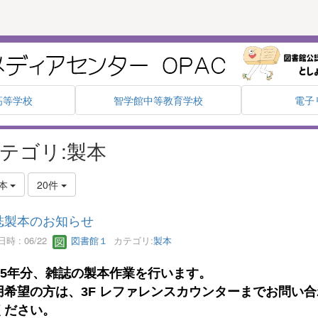
高等学校
智学館中等教育学校
電子
テゴリ:製本
本
20件
誌製本のお知らせ
時 : 06/22
図書館１
カテゴリ:
製本
5
年分、雑誌の製本作業を行います。
用希望の方は、3F
レファレンスカウンターまでお問い合
ください。